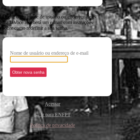
Digite o seu nome de usuário ou endereço de e-
mail. Você receberá um e-mail com instruções
sobre como redefinir a sua senha.
Nome de usuário ou endereço de e-mail
Acessar
← Ir para ENFPT
Política de privacidade