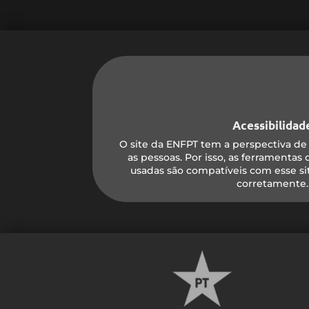
Acessibilidad
O site da ENFPT tem a perspectiva de 
as pessoas. Por isso, as ferramentas
usadas são compatíveis com esse s
corretamente.