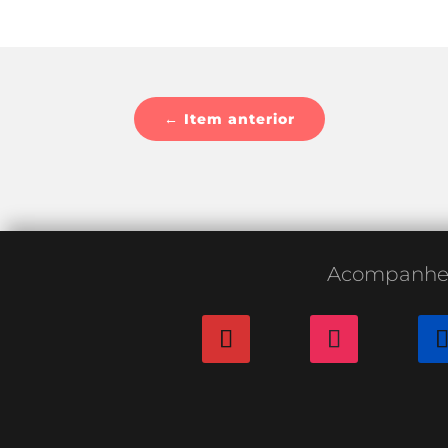
←
Item anterior
Acompanh