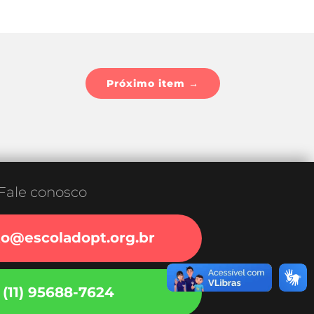
Próximo item
→
Fale conosco
to@escoladopt.org.br
(11) 95688-7624