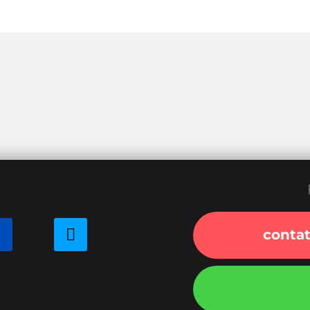
e
conta