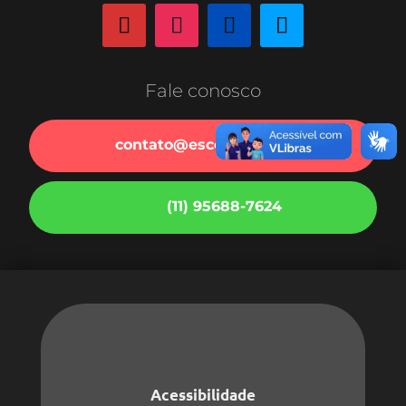
Fale conosco
contato@escoladopt.org.br
(11) 95688-7624
Acessibilidade