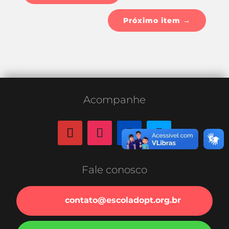
Próximo item
→
Acompanhe
Fale conosco
contato@escoladopt.org.br